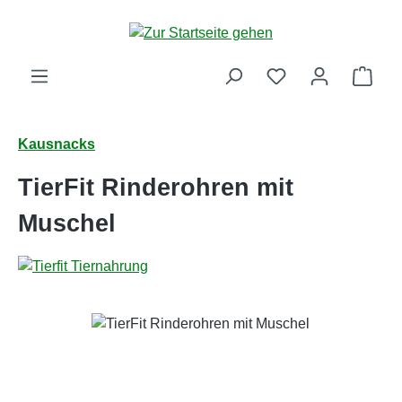
Zum Hauptinhalt springen
Ware
Kausnacks
TierFit Rinderohren mit
Muschel
Bildergalerie überspringen