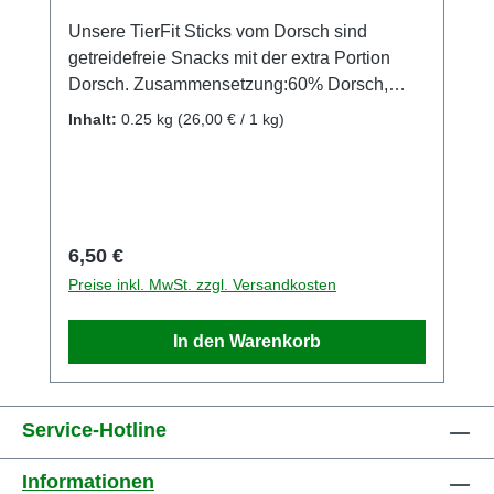
Unsere TierFit Sticks vom Dorsch sind
getreidefreie Snacks mit der extra Portion
Dorsch. Zusammensetzung:60% Dorsch,
20% Flunder, 20% Lachs Analytische
Inhalt:
0.25 kg
(26,00 € / 1 kg)
Bestandteile:Rohprotein 66,1%Rohfett
1,4%Rohfaser 0,5%Rohasche
4,4%Feuchtigkeit: 7,5% Einzelfuttermittel für
HundeBitte füttern Sie Kauartikel nur unter
Aufsicht Die Kauartikel von TierFit sind
Regulärer Preis:
6,50 €
Naturprodukte und unterliegen natürlichen
Preise inkl. MwSt. zzgl. Versandkosten
Schwankungen.Sie können in Form, Farbe,
Gewicht und Größe voneinader abweichen.
In den Warenkorb
Für dieGleichheit dieser Produkte können wir
keine Garantie übernehmen.
Service-Hotline
Informationen