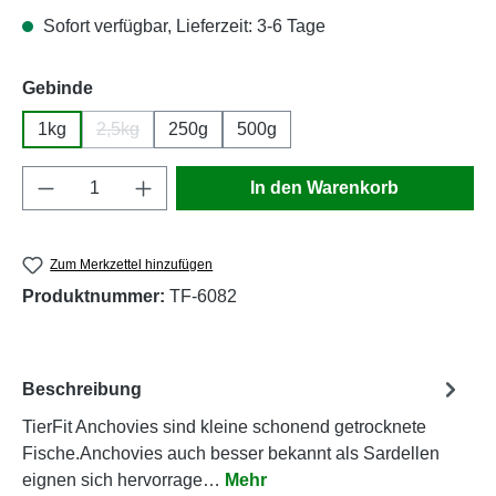
Sofort verfügbar, Lieferzeit: 3-6 Tage
auswählen
Gebinde
1kg
2,5kg
250g
500g
(Diese Option ist zurzeit nicht verfügbar.)
Produkt Anzahl: Gib den gewünschten Wert e
In den Warenkorb
Zum Merkzettel hinzufügen
Produktnummer:
TF-6082
Beschreibung
TierFit Anchovies sind kleine schonend getrocknete
Fische.Anchovies auch besser bekannt als Sardellen
eignen sich hervorrage…
Mehr