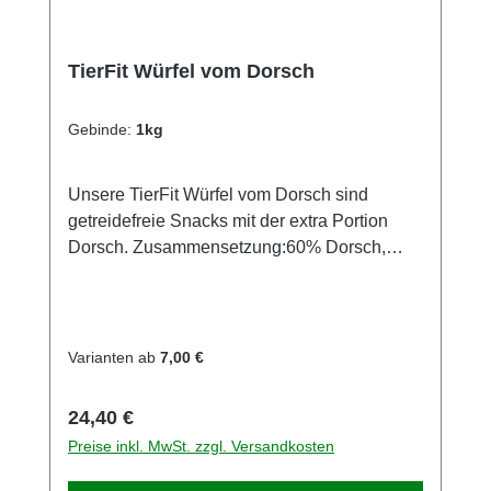
TierFit Würfel vom Dorsch
Gebinde:
1kg
Unsere TierFit Würfel vom Dorsch sind
getreidefreie Snacks mit der extra Portion
Dorsch. Zusammensetzung:60% Dorsch,
20% Flunder, 20% Lachs Analytische
Bestandteile:Rohprotein 66,1%Rohfett
1,4%Rohfaser 0,5%Rohasche
4,4%Feuchtigkeit: 7,5%
Varianten ab
7,00 €
Ergänzungsfuttermittel für HundeBitte füttern
Sie Kauartikel nur unter Aufsicht Die
Regulärer Preis:
24,40 €
Kauartikel von TierFit sind Naturprodukte und
Preise inkl. MwSt. zzgl. Versandkosten
unterliegen natürlichen Schwankungen.Sie
können in Form, Farbe, Gewicht und Größe