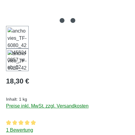
Regulärer Preis:
18,30 €
Inhalt:
1 kg
Preise inkl. MwSt. zzgl. Versandkosten
Durchschnittliche Bewertung von 5 von 5 Sternen
1 Bewertung