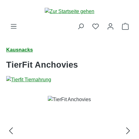
Zum Hauptinhalt springen
Ware
Kausnacks
TierFit Anchovies
Bildergalerie überspringen