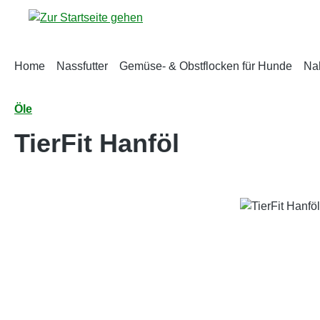
m Hauptinhalt springen
Zur Suche springen
Zur Hauptnavigation springen
Home
Nassfutter
Gemüse- & Obstflocken für Hunde
Na
Öle
TierFit Hanföl
Bildergalerie überspringen