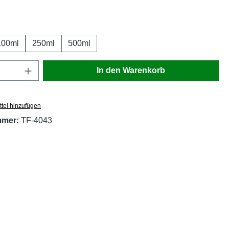
wählen
100ml
250ml
500ml
Anzahl: Gib den gewünschten Wert ein oder
In den Warenkorb
tel hinzufügen
mmer:
TF-4043