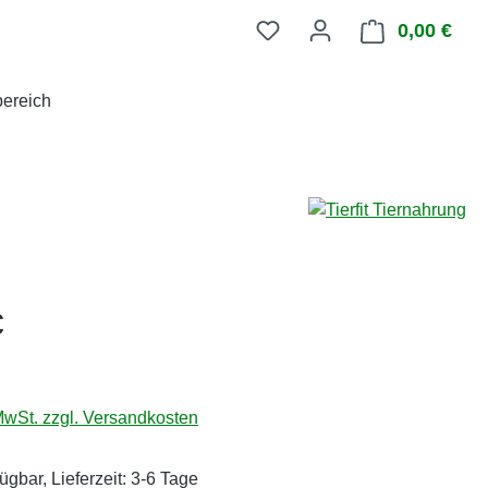
0,00 €
Ware
ereich
eis:
€
 MwSt. zzgl. Versandkosten
ügbar, Lieferzeit: 3-6 Tage