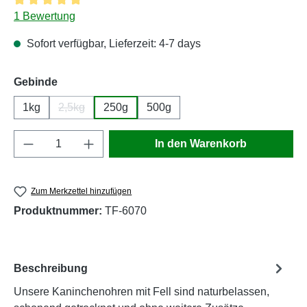
Durchschnittliche Bewertung von 5 von 5 Sternen
1 Bewertung
Sofort verfügbar, Lieferzeit: 4-7 days
auswählen
Gebinde
1kg
2,5kg
250g
500g
(Diese Option ist zurzeit nicht verfügbar.)
Produkt Anzahl: Gib den gewünschten Wert e
In den Warenkorb
Zum Merkzettel hinzufügen
Produktnummer:
TF-6070
Beschreibung
Unsere Kaninchenohren mit Fell sind naturbelassen,