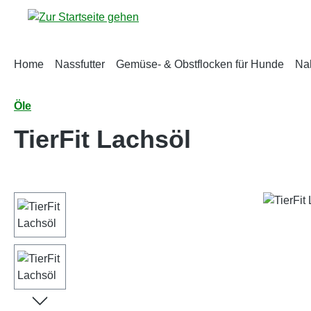
m Hauptinhalt springen
Zur Suche springen
Zur Hauptnavigation springen
Home
Nassfutter
Gemüse- & Obstflocken für Hunde
Na
Öle
TierFit Lachsöl
Bildergalerie überspringen