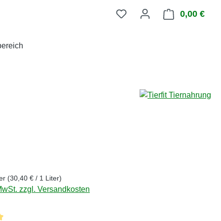
0,00 €
Ware
ereich
eis:
ter
(30,40 € / 1 Liter)
 MwSt. zzgl. Versandkosten