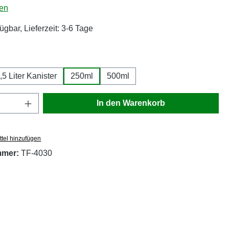
liche Bewertung von 5 von 5 Sternen
en
ügbar, Lieferzeit: 3-6 Tage
wählen
,5 Liter Kanister
250ml
500ml
Anzahl: Gib den gewünschten Wert ein oder
In den Warenkorb
tel hinzufügen
mmer:
TF-4030