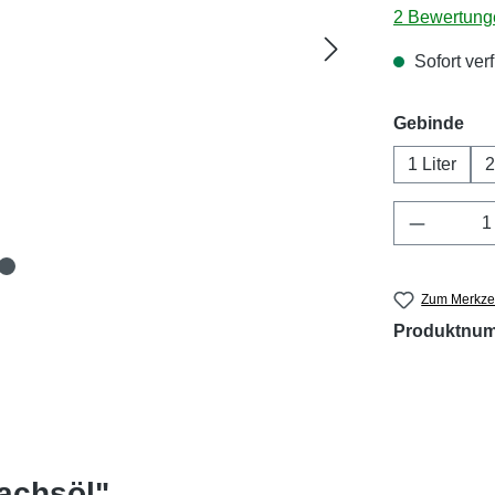
Durchschnitt
2 Bewertung
Sofort verf
aus
Gebinde
1 Liter
2
Produkt 
Zum Merkzet
Produktnu
Lachsöl"