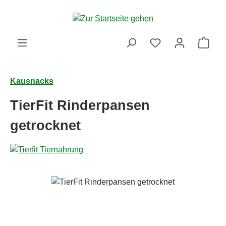
Zum Hauptinhalt springen
Ware
Kausnacks
TierFit Rinderpansen
getrocknet
Bildergalerie überspringen