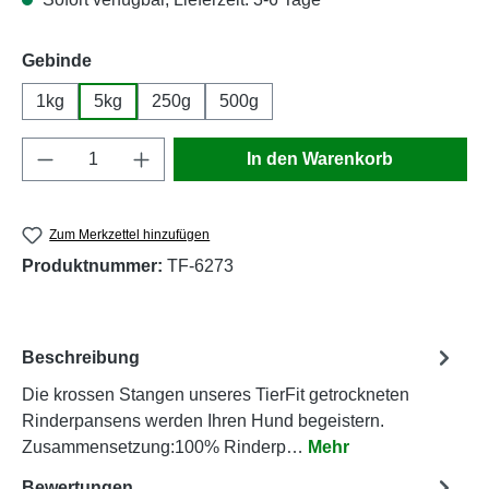
auswählen
Gebinde
1kg
5kg
250g
500g
Produkt Anzahl: Gib den gewünschten Wert e
In den Warenkorb
Zum Merkzettel hinzufügen
Produktnummer:
TF-6273
Beschreibung
Die krossen Stangen unseres TierFit getrockneten
Rinderpansens werden Ihren Hund begeistern.
Zusammensetzung:100% Rinderp…
Mehr
Bewertungen