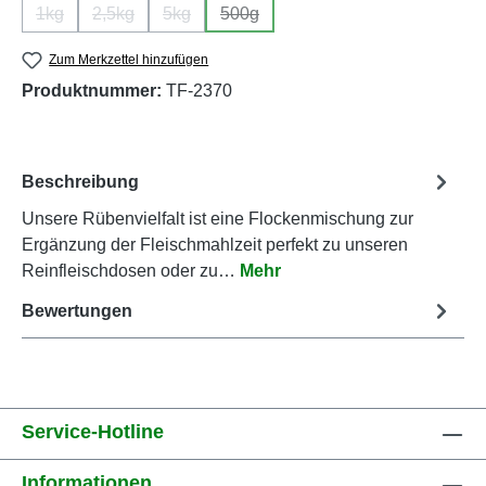
1kg
2,5kg
5kg
500g
(Diese Option ist zurzeit nicht verfügbar.)
(Diese Option ist zurzeit nicht verfügbar.)
(Diese Option ist zurzeit nicht verfügbar.)
(Diese Option ist zurzeit nicht verfüg
Zum Merkzettel hinzufügen
Produktnummer:
TF-2370
Beschreibung
Unsere Rübenvielfalt ist eine Flockenmischung zur
Ergänzung der Fleischmahlzeit perfekt zu unseren
Reinfleischdosen oder zu…
Mehr
Bewertungen
Service-Hotline
Informationen