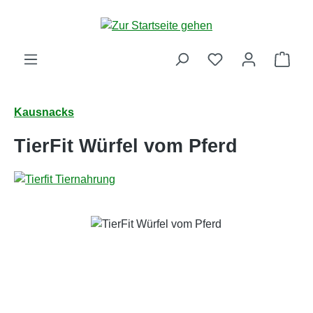
Zum Hauptinhalt springen
Ware
Kausnacks
TierFit Würfel vom Pferd
Bildergalerie überspringen