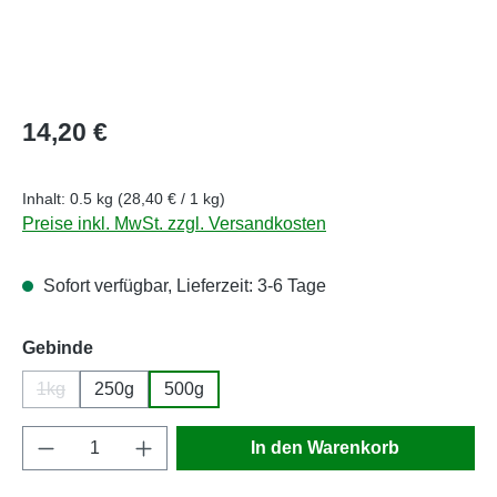
Regulärer Preis:
14,20 €
Inhalt:
0.5 kg
(28,40 € / 1 kg)
Preise inkl. MwSt. zzgl. Versandkosten
Sofort verfügbar, Lieferzeit: 3-6 Tage
auswählen
Gebinde
1kg
250g
500g
(Diese Option ist zurzeit nicht verfügbar.)
Produkt Anzahl: Gib den gewünschten Wert e
In den Warenkorb